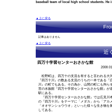
baseball team of local high school students. He
▲上に戻る
Fro
記事はありません
▲上に戻る
近
四万十学習センターおさかな館
2008.01
松野町は、四万十の支流を有すると言われる大
『四万十川』の数ある支流のうちの一本である『
川』の町でもある。その為か、山間の町にも拘ら
営の水族館『四万十学習センターおさかな館』が
駅にある。
『四万十学習センターおさかな館』では広見川
の『四万十川』をテーマに「メダカ」から「アカ
「オオサンショウウオ」といった様々な生き物を
してある。