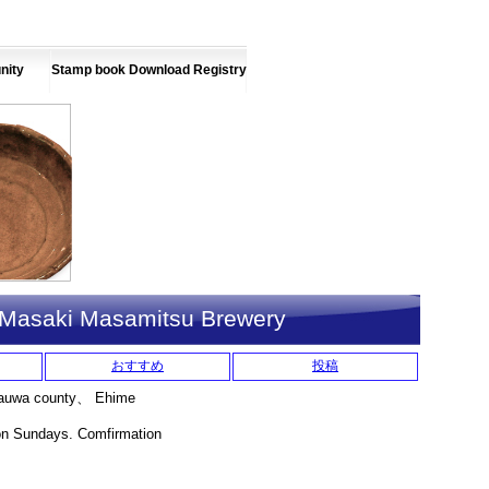
nity
Stamp book Download Registry
i Masaki Masamitsu Brewery
おすすめ
投稿
auwa county、 Ehime
 Sundays. Comfirmation