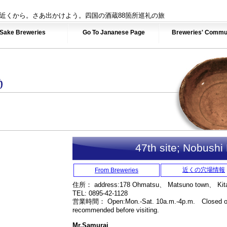
近くから。さあ出かけよう。四国の酒蔵88箇所巡礼の旅
Sake Breweries
Go To Jananese Page
Breweries' Commu
47th site; Nobush
近くの穴場情報
From Breweries
住所： address:178 Ohmatsu、 Matsuno town、 Kit
TEL: 0895-42-1128
営業時間： Open:Mon.-Sat. 10a.m.-4p.m. Closed on
recommended before visiting.
Mr.Samurai