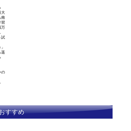
っ
最大
も南
学習
四万
し
う試
ネ」
ら遥
っ
いの
し
おすすめ