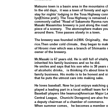
Matsuno town is a basin area in the mountains clo
In the old days、it was a town of foresty and agric
stay for nights' lodging in the Tosa Highway con
Iyo(Ehime pref.). The Tosa Highway is remained a
commonly called "Road of Sakamoto Ryoma runn
Masaki Masamitsu brewery is just along the roa
piece of a scenery. The atomosphere makes you 
around there. Time passes slowly in a town.
The brewery was founded in1904. Originally、the 
rice.Then under cold climate、they began to mak
of Hiromi river which was a branch of Shimanto ri
owner of the brewery.
Mr.Masaki is 67 years old. He is still full of vital
inherited his family business and so he did.
He smiles and says that his son who is 38 years 
of alcoholic drinks、 is thinking it's about time
family business. His motto is to be honest and si
that he puts the utmost care into making sake.
He loves baseball. Now he just enjoys watching g
played a leading part in a local softball team for 
Baseball players like Iwamura(American Major L
Central League、Chunichi Doragons) are also fro
a deputy chairman of a chamber of commerce.
When summer comes、 he becomes a member of a