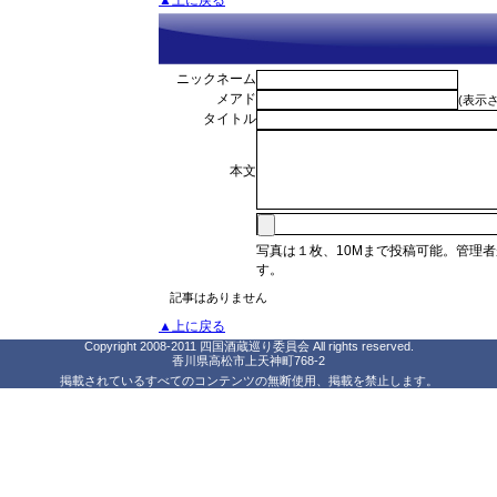
▲上に戻る
ニックネーム
メアド
(表示
タイトル
本文
写真は１枚、10Mまで投稿可能。管理
す。
記事はありません
▲上に戻る
Copyright 2008-2011 四国酒蔵巡り委員会 All rights reserved.
香川県高松市上天神町768-2
掲載されているすべてのコンテンツの無断使用、掲載を禁止します。