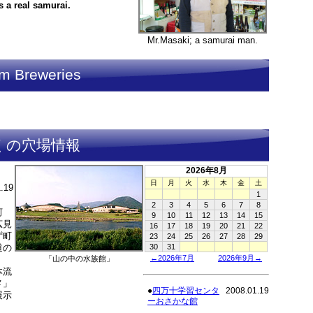
 is a real samurai.
Mr.Masaki; a samurai man.
m Breweries
くの穴場情報
2026年8月
日
月
火
水
木
金
土
.19
1
2
3
4
5
6
7
8
河
9
10
11
12
13
14
15
広見
16
17
18
19
20
21
22
ず町
23
24
25
26
27
28
29
道の
30
31
←2026年7月
2026年9月→
「山の中の水族館」
本流
メ」
●
四万十学習センタ
2008.01.19
展示
ーおさかな館