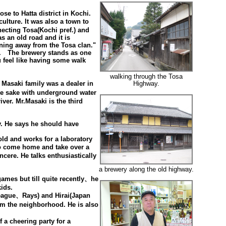
se to Hatta district in Kochi.
ulture. It was also a town to
necting Tosa(Kochi pref.) and
s an old road and it is
ing away from the Tosa clan."
d. The brewery stands as one
feel like having some walk
walking through the Tosa
Masaki family was a dealer in
Highway.
e sake with underground water
ver. Mr.Masaki is the third
ity. He says he should have
old and works for a laboratory
 to come home and take over a
ncere. He talks enthusiastically
a brewery along the old highway.
ames but till quite recently、he
kids.
eague、Rays) and Hirai(Japan
m the neighborhood. He is also
 cheering party for a