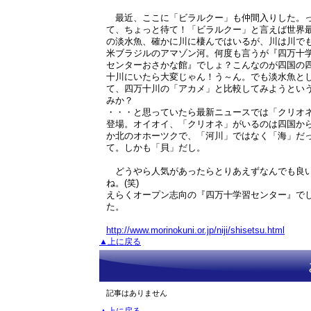
最近、ここに「ビラルクー」も仲間入りした。
て、ちょっと待て！「ビラルクー」と言えば世界
の淡水魚、確かに川に棲んではいるが、川は川で
米ブラジルのアマゾン河。何度も言うが『四万十
センターおさかな館』でしょ？こんなのが四国の
十川にいたら大変じゃん！う～ん。でも淡水魚と
て、四万十川の「アカメ」と比較してみようとい
みか？
・・・と思っていたら最新ニュースでは「クリオ
登場。オイオイ、「クリオネ」がいるのは四国か
か北のオホーツクで、「河川」ではなく「海」だ
て。しかも「貝」だし。
どうやら人気があったらとりあえずなんでも良
ね。(笑)
えらくオープン志向の『四万十学習センター』で
た。
http://www.morinokuni.or.jp/niji/shisetsu.html
▲上に戻る
記事はありません