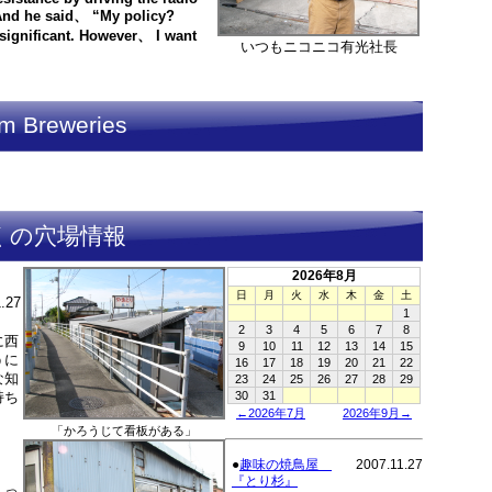
. And he said、 “My policy?
 significant. However、 I want
いつもニコニコ有光社長
m Breweries
くの穴場情報
2026年8月
日
月
火
水
木
金
土
1.27
1
2
3
4
5
6
7
8
に西
9
10
11
12
13
14
15
うに
16
17
18
19
20
21
22
な知
23
24
25
26
27
28
29
持ち
30
31
←2026年7月
2026年9月→
「かろうじて看板がある」
●
趣味の焼鳥屋
2007.11.27
『とり杉』
入っ