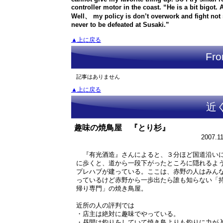
controller motor in the coast. “He is a bit bigot
Well、 my policy is don’t overwork and fight not
never to be defeated at Susaki.”
▲上に戻る
Fro
記事はありません
▲上に戻る
近
趣味の焼鳥屋 『とり杉』
2007.1
『有光酒造』さんによると、３分ほど国道沿い
に歩くと、道から一段下がったところに隠れるよ
プレハブが建っている。ここは、赤野の人はみん
っているけど赤野から一歩出たら誰も知らない「
帰り専門」の焼き鳥屋。
近所の人の評判では
・店主は絶対に趣味でやっている。
・昼間は釣りをしていて焼き鳥よりも釣りに力が