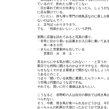
ているので、釣れたら帰ってこない
・日が暮れて釣りが出来なくなったら、しょうが
に店を開けている。
・だいたい、持ち帰り専門の焼鳥店なのに夜しか
ないのはなんで？。
と、文句ばっかりタラタラ。
でも、「何故かおいしい」という評判。
実際に店舗を訪れてみると写真の通り。
・非常に分かり易いお品書きが入口扉に書いてあ
串一本６０円
・きちんと営業案内も出している
営業日 火 木 土・・・
見るからにやる気が感じられない・・・と言うか
業日でも何時に開けるのかはマチマチな上、何の
らせもなくそのまま最後まで開かない日もしょっ
うあるとのこと。
つまり「開いている状態に遭遇したらラッキー」
う空飛ぶ円盤のような店ですね。
それでも、買いに行く価値はあるらしい。
こうなると、赤野町の人は自分の都合では焼き鳥
べられない。
そう。今夜、焼き鳥が食べられるかどうかは、今
おっちゃんの釣果が大漁だったかどうかで決まる