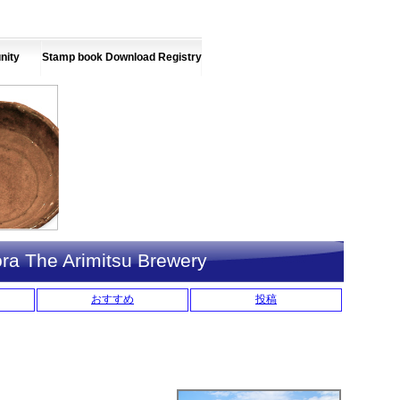
nity
Stamp book Download Registry
Tora The Arimitsu Brewery
おすすめ
投稿