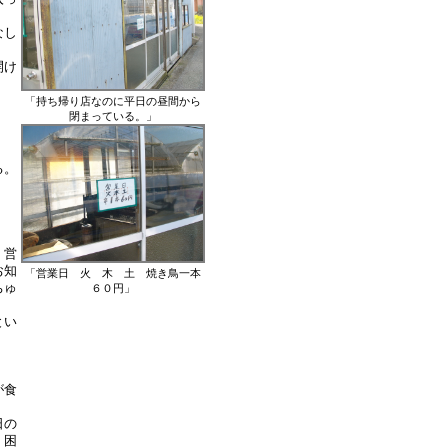
なし
開け
「持ち帰り店なのに平日の昼間から
閉まっている。」
る。
、営
お知
「営業日 火 木 土 焼き鳥一本
ちゅ
６０円」
とい
が食
日の
。困