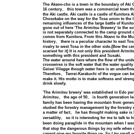
The Akano-cho is a town in the boundary of Aki Ci
16 century、 this town was a commercial town tha
the Aki castle. Aki castle is a castle of Kunitora
Chosokabe on the way for the Tosa union to the la
remaining influences of the large battle of Kunito
gone out of here 'The Arimitsu Brewery' to the s
is not separately connected to the camp ground 
comes from Kunitora. From this Akano to the Muro
history、 there is a peculiar character to east Tos
rivalry to west Tosa in the other side.(Bow the ce
scariest for it) It is not only this president Arim
something with this president and Susaki.
The water around here where the flow of the und
crosswires is the soft water that the water quality
Geisei Vilagge though water here is an underflow
Therefore、 Tanrei-Karakuchi of the vogue can be
make it. His motto is to make softness and stren
drink slowly.
'The Arimitsu brwery' was established in Edo per
Arimitsu、 the age of 50、 is fourth generation le
family has been having the mountain from gener
studied the forestry management by the forestry d
a matter of fact、 he has thought making sake is 
versatility、 so it is interesting for me to talk t
been doing paraglide in the mountain when I wa
that stop the dangerous things by my wife when 
cannot give my favorite thing up. So I try small r