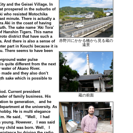
ty and the Geisei Village. In
t prospered in the suburbs of
 Aki who resisted Motochika
st minute. There is actually a
ra Aki in the coast of having
outh. The sake name 'Aki Tora'
of Hanshin Tigers. This name
to district that have such a
赤野川にかかる橋から見る蔵の
a. And there is also a sense of
遠景
nter part in Kouchi because it is
itsu. There seems to have been
erground water pulse
 is quite different from the next
 water of Akano River.
 made and they also don’t
gth sake which is possible to
iod. Current president
蔵の前面
ader of family business. His
ation to generation、 and he
epartment at the university. As
hobby. He is multi elegance
o him. He said、 “Well、 I had
s young. However、 I was said
my child was born. Well、 I
esistance by driving the radio