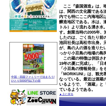
ここ『森国酒造』は、唯
は、関西の文化圏である
内でも特にここ内海地区は
醸造地区である。水は、瀬
トル）より流れる湧き水
す。創業当時の2005年
したのは、ごく当たり前
池田社長は高松市出身。
が、島の人の酒を造りた
っかり小豆島の地場の島
この蔵の特徴は併設された
19年の夏に完成し、「日
「小豆島の情報発信」を
「MORIKUNI」は、
中国・四国ファミリーで泊まろう!
なっている。最近は酒蔵
ひとり5000円以下の宿
いるようで、「酒蔵」と
ているようである。
▲上に戻る