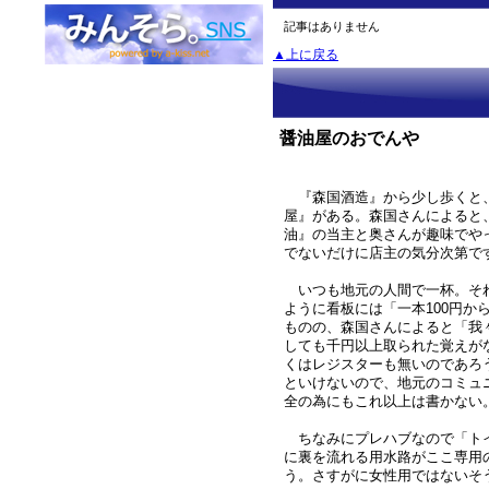
記事はありません
▲上に戻る
醤油屋のおでんや
『森国酒造』から少し歩くと
屋』がある。森国さんによると
油』の当主と奥さんが趣味でや
でないだけに店主の気分次第で
いつも地元の人間で一杯。そ
ように看板には「一本100円か
ものの、森国さんによると「我
しても千円以上取られた覚えが
くはレジスターも無いのであろ
といけないので、地元のコミュ
全の為にもこれ以上は書かない
ちなみにプレハブなので「ト
に裏を流れる用水路がここ専用
う。さすがに女性用ではないそ