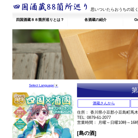
思いついたらおうちの近く
四国酒蔵８８箇所巡りとは？
各酒蔵の紹介
Go
Select Language
▼
第
酒蔵さんから
住所： 香川県小豆郡小豆島町馬木甲1
TEL: 0879-61-2077
営業時間： 月曜～日曜10時～16
[島の酒]