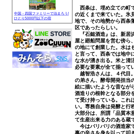
西条は、埋め立ての町で
中国・四国ファミリーで泊まろう!
の近くまで来ていた。氷
ひとり5000円以下の宿
地で、その地勢から西条
区であったらしい。
『石鎚酒造』は、新居浜
屋と廻船問屋を営む傍ら
の地にて創業した。水は
と言って、西条では地中
な水が湧き出る。米と清
必要な要素が全て揃って
越智浩さんは、４代目。
の弟さん、酵母開発担当
絵に描いたような昔なが
酒造りの根幹となる部分
て受け持っている。これ
い。専務自身は発酵と行
大部分は、所謂「品質本
て生産出来る力のある蔵
今はバリバリの酒造家で
事の辛さを身を以って叩