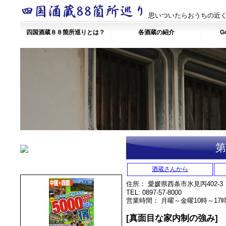
思いついたらおうちの近く
四国酒蔵８８箇所巡りとは？
各酒蔵の紹介
Go
第
酒蔵さんから
住所： 愛媛県西条市氷見丙402-3
TEL: 0897-57-8000
営業時間： 月曜～金曜10時～1
[真面目な家内制の強み]