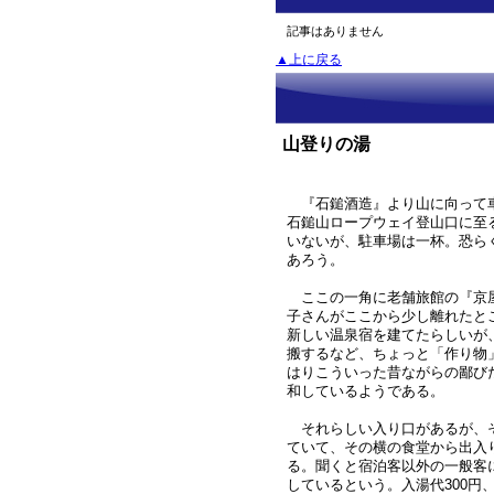
記事はありません
▲上に戻る
山登りの湯
『石鎚酒造』より山に向って車
石鎚山ロープウェイ登山口に至
いないが、駐車場は一杯。恐ら
あろう。
ここの一角に老舗旅館の『京
子さんがここから少し離れたと
新しい温泉宿を建てたらしいが
搬するなど、ちょっと「作り物
はりこういった昔ながらの鄙び
和しているようである。
それらしい入り口があるが、
ていて、その横の食堂から出入
る。聞くと宿泊客以外の一般客
しているという。入湯代300円