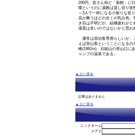
200円。皆さん殆ど「新館」に
曜というのに湯殿は貸し切り状
～3人で一杯になる小振りな造
花が舞うほどの全くの乳白色。
き目は不明だが、結構疲れがと
湯質は良いのではないかと思わ
通常は宿泊客専用らしいが、
えば登山客ということになるの
峰(1982m)、石鎚山の登山口
ャンプの温泉である。
▲上に戻る
記事はありません
▲上に戻る
ニックネーム
メアド