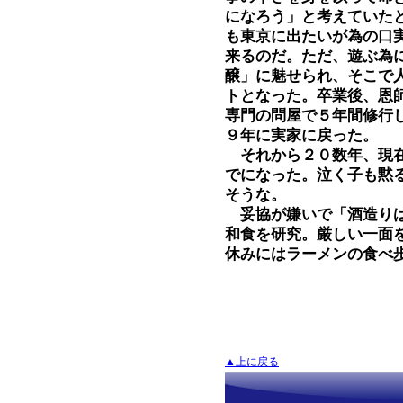
になろう」と考えていた
も東京に出たいが為の口
来るのだ。ただ、遊ぶ為
醸」に魅せられ、そこで
トとなった。卒業後、恩
専門の問屋で５年間修行
９年に実家に戻った。
それから２０数年、現在
でになった。泣く子も黙
そうな。
妥協が嫌いで「酒造りは
和食を研究。厳しい一面
休みにはラーメンの食べ
▲上に戻る