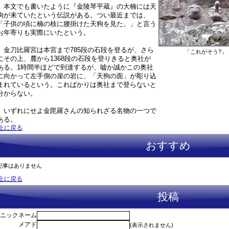
本文でも書いたように『金陵琴平蔵』の大楠には天
狗が来ていたという伝説がある。つい最近までは、
「子供の頃に楠の枝に腰掛けた天狗を見た。」と言う
お年寄りも実際にいたという。
金刀比羅宮は本宮まで785段の石段を登るが、さら
「これがそう?」
にその上、麓から1368段の石段を登りきると奥社が
ある。1時間半ほどで到達するが、嘘か誠かこの奥社
に向かって左手側の崖の岩に、「天狗の面」が彫り込
まれているという。こればかりは奥社まで登らないと
分からない。
いずれにせよ金毘羅さんの知られざる名物の一つで
ある。
上に戻る
おすすめ
記事はありません
上に戻る
投稿
ニックネーム
メアド
(表示されません)