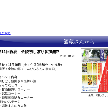
上に戻る
酒蔵さんから
第11回祝宴 金陵初しぼり参加無料
2011.10.26
日時：11月19日（土）午前9時30分～午後3時
場所：金陵の郷（こんぴらさんの参道口）
イベント内容
初しぼり鏡開き＆振舞い酒
おもてなしコーナー
・甘酒振舞いコーナー
・試飲コーナー
「金陵 初しぼり
・讃岐三畜試食コーナー
賑わいステージ
・讃岐まんのう太鼓