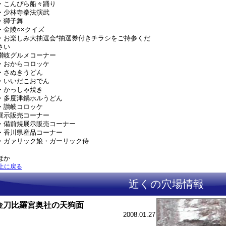
・こんぴら船々踊り
・少林寺拳法演武
・獅子舞
・金陵○×クイズ
・お楽しみ大抽選会*抽選券付きチラシをご持参くだ
さい
讃岐グルメコーナー
・おからコロッケ
・さぬきうどん
・いいだこおでん
・かっしゃ焼き
・多度津鍋ホルうどん
・讃岐コロッケ
展示販売コーナー
・備前焼展示販売コーナー
・香川県産品コーナー
・ガァリック娘・ガーリック侍
ほか
上に戻る
近くの穴場情報
金刀比羅宮奥社の天狗面
2008.01.27