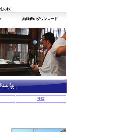
礼の旅
ュ
納経帳のダウンロード
琴平蔵」
投稿