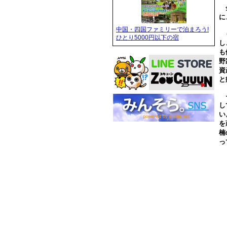
金
に
中国・四国ファミリーで泊まろう!
も
ひとり5000円以下の宿
し
も
野
資
と
そ
し
い
を
楠
っ