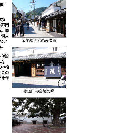
前町
成功
学部門
る。西
の個人
金毘羅さんの表参道
ない
る。
を併設
しな
この楠
てこの
巣を作
参道口の金陵の郷