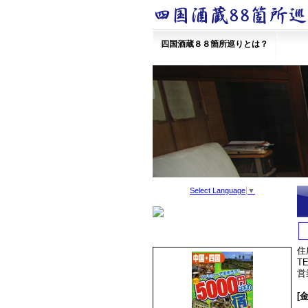
四国酒蔵８８箇所巡りとは？
Select Language
▼
住
TE
営
[