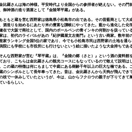
比羅さんは海の神様。平安時代より全国からの参拝者が絶えない。その門
、御神酒の造り酒屋として『金陵琴平蔵』がある。
ともと蔵を営む西野家は徳島県小松島市の出である。その昔藍商として大
、酒造りを始めるにあたり米の豊富な讃岐にやってきた。藍から進化した化
健在で大阪で商社として、国内のボールペンの青インキの何割かを扱ってい
家は、初代のライバルがあの『紀伊國屋文左衛門』という古い商家。数年前
産家ランキング全国5位の家であり、今でも小松島市民は西野家の土地を通ら
病院にも学校にも市役所にも行けないという絵に描いたような大金持ちであ
んな西野家が営む『琴平蔵』は、『金陵の郷（さと）』という酒の資料館
ており、こちらは金比羅さんの観光コースにもなっているので敢えて説明は
。この蔵の特徴は何にもまして中庭にある樹齢千年以上の巨大な楠である。
蔵のシンボルとして長年奉ってきた。昔は、金比羅さんから天狗が飛んでき
の枝で一休みしていたというが、今は、山からフクロウの親子が下りてきて
ているらしい。