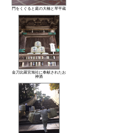
門をくぐると庭の大楠と琴平蔵
金刀比羅宮旭社に奉献されたお
神酒