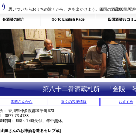
思いついたらおうちの近くから。さあ出かけよう。四国の酒蔵88箇所巡
各酒蔵の紹介
Go To English Page
四国酒蔵88コミ
第八十二番酒蔵札所 「金陵 
酒蔵さんから
近くの穴場情報
おすすめ
所： 香川県仲多度郡琴平町623
L: 0877-73-4133
業時間： 9時～17時受付。年中無休。
金比羅さんのお神酒を造るセレブ蔵]