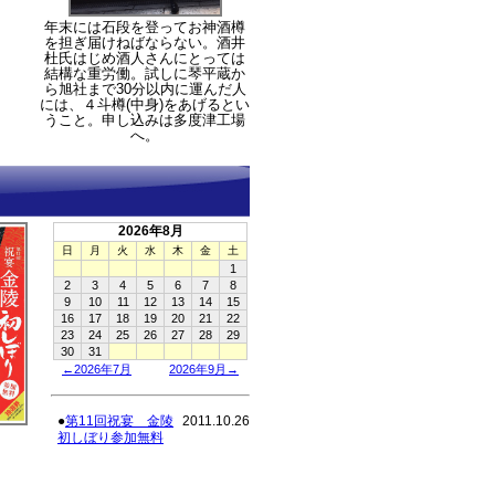
年末には石段を登ってお神酒樽
を担ぎ届けねばならない。酒井
杜氏はじめ酒人さんにとっては
結構な重労働。試しに琴平蔵か
ら旭社まで30分以内に運んだ人
には、４斗樽(中身)をあげるとい
うこと。申し込みは多度津工場
へ。
2026年8月
日
月
火
水
木
金
土
1
2
3
4
5
6
7
8
9
10
11
12
13
14
15
16
17
18
19
20
21
22
23
24
25
26
27
28
29
30
31
←2026年7月
2026年9月→
●
第11回祝宴 金陵
2011.10.26
」
初しぼり参加無料